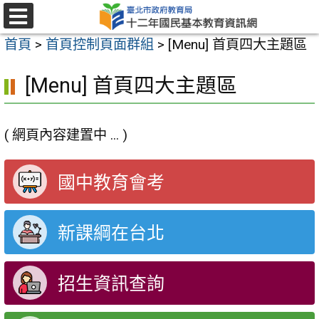
跳
至
選
首頁
>
首頁控制頁面群組
>
[Menu] 首頁四大主題區
單
主
要
[Menu] 首頁四大主題區
內
容
( 網頁內容建置中 ... )
區
國中教育會考
新課綱在台北
招生資訊查詢