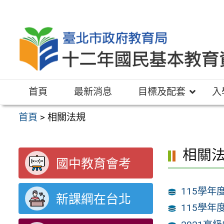
跳
至
主
要
內
容
首頁
最新消息
目標及配套
入
區
首頁
>
相關法規
相關
國中教育會考
115學
新課綱在台北
115學