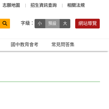
志願地圖
招生資訊查詢
相關法規
送出
字級：
網站導覽
小
預設
大
搜
尋：
國中教育會考
常見問答集