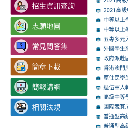
2021高
招生資訊查詢
2021
中等以上
志願地圖
中等以上
五專多元
常見問答集
外國學生
政府派赴
簡章下載
香港澳門
原住民學
簡報講綱
退伍軍人
高級中等
相關法規
國際競賽
普通型高
普通型高