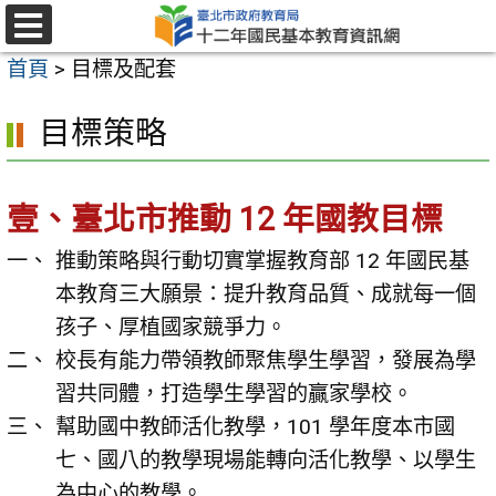
跳
至
選
首頁
>
目標及配套
單
主
要
目標策略
內
容
壹、臺北市推動 12 年國教目標
區
推動策略與行動切實掌握教育部 12 年國民基
本教育三大願景：提升教育品質、成就每一個
孩子、厚植國家競爭力。
校長有能力帶領教師聚焦學生學習，發展為學
習共同體，打造學生學習的贏家學校。
幫助國中教師活化教學，101 學年度本市國
七、國八的教學現場能轉向活化教學、以學生
為中心的教學。