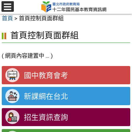
跳
至
選
首頁
>
首頁控制頁面群組
單
主
要
首頁控制頁面群組
內
容
( 網頁內容建置中 ... )
區
國中教育會考
新課綱在台北
招生資訊查詢