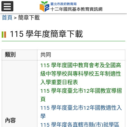
跳
至
選
首頁
>
簡章下載
單
主
要
115 學年度簡章下載
內
容
區
類別
共同
115 學年度國中教育會考及全國高
級中等學校與專科學校五年制適性
入學重要日程表
115 學年度臺北市12年國教宣導摺
頁
115 學年度臺北市12年國教適性入
學
內容
115 學年度各直轄市縣(市)就學區