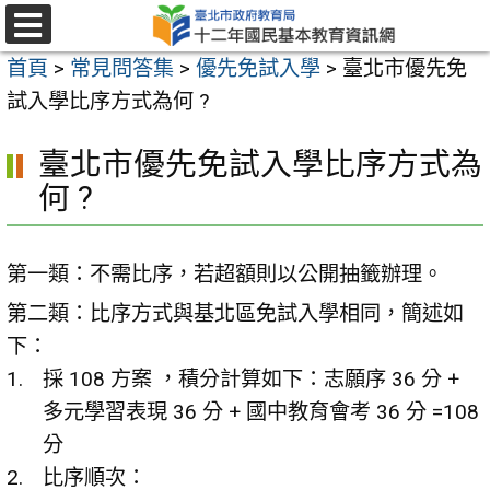
跳
至
選
首頁
>
常見問答集
>
優先免試入學
>
臺北市優先免
單
主
試入學比序方式為何 ?
要
內
臺北市優先免試入學比序方式為
容
何 ?
區
第一類：不需比序，若超額則以公開抽籤辦理。
第二類：比序方式與基北區免試入學相同，簡述如
下：
採 108 方案 ，積分計算如下：志願序 36 分 +
多元學習表現 36 分 + 國中教育會考 36 分 =108
分
比序順次：