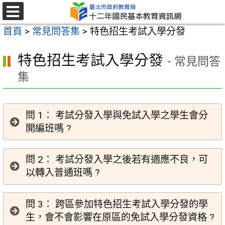
跳
至
選
首頁
>
常見問答集
>
特色招生考試入學分發
單
主
要
特色招生考試入學分發
- 常見問答
內
集
容
區
問 1： 考試分發入學與免試入學之學生會分
開編班嗎 ?
問 2： 考試分發入學之後若有適應不良，可
以轉入普通班嗎 ?
問 3： 跨區參加特色招生考試入學分發的學
生，會不會影響在原區的免試入學分發資格 ?