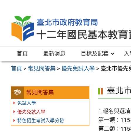
跳
至
主
要
內
容
首頁
最新消息
目標及配套
入
區
首頁
>
常見問答集
>
優先免試入學
>
臺北市優先
臺北
常見問答集
免試入學
1.報名與選
優先免試入學
第一類：115
特色招生考試入學分發
第二類：115