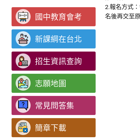
2.報名方式：需
國中教育會考
名後再交至原
新課綱在台北
招生資訊查詢
志願地圖
常見問答集
簡章下載