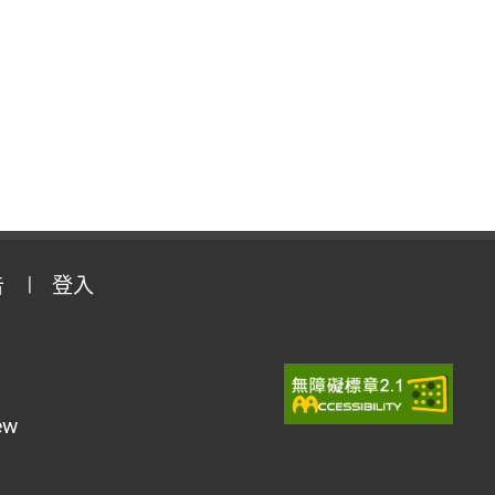
告
登入
ew