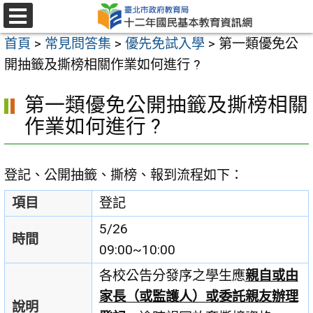
跳
至
選
首頁
>
常見問答集
>
優先免試入學
>
第一類優免公
單
主
開抽籤及撕榜相關作業如何進行 ?
要
內
第一類優免公開抽籤及撕榜相關
容
作業如何進行 ?
區
登記、公開抽籤、撕榜、報到流程如下：
項目
登記
5/26
時間
09:00~10:00
各校公告分發序之學生應
親自或由
家長（或監護人）或委託親友辦理
說明