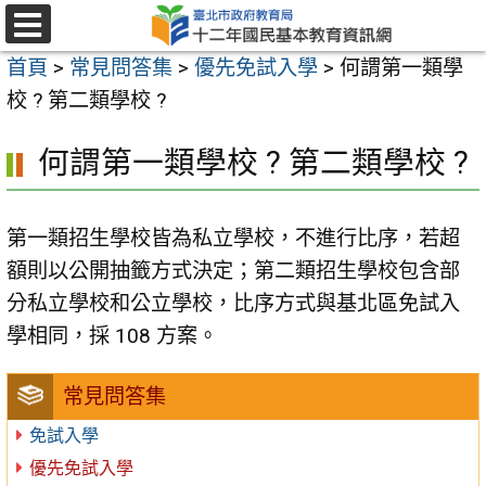
跳
至
選
首頁
>
常見問答集
>
優先免試入學
>
何謂第一類學
單
主
校 ? 第二類學校 ?
要
內
何謂第一類學校 ? 第二類學校 ?
容
區
第一類招生學校皆為私立學校，不進行比序，若超
額則以公開抽籤方式決定；第二類招生學校包含部
分私立學校和公立學校，比序方式與基北區免試入
學相同，採 108 方案。
常見問答集
免試入學
優先免試入學