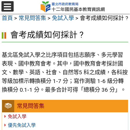
跳
至
選
首頁
>
常見問答集
>
免試入學
>
會考成績如何採計 ?
單
主
要
會考成績如何採計 ?
內
容
基北區免試入學之比序項目包括志願序、多元學習
區
表現、國中教育會考。其中，國中教育會考採計國
文、數學、英語、社會、自然等5 科之成績，各科按
等級加標示轉換積分 1-7 分；寫作測驗 1-6 級分轉
換積分 0.1-1 分。最多合計可得「總積分 36 分」。
常見問答集
免試入學
優先免試入學