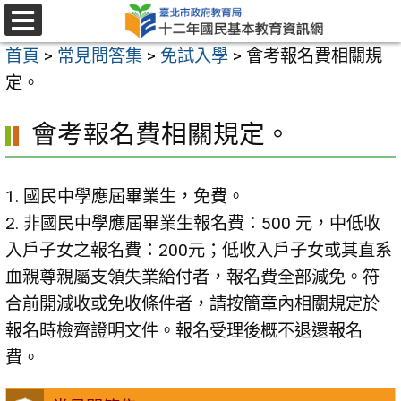
跳
至
選
首頁
>
常見問答集
>
免試入學
>
會考報名費相關規
單
主
定。
要
內
會考報名費相關規定。
容
區
1. 國民中學應屆畢業生，免費。
2. 非國民中學應屆畢業生報名費：500 元，中低收
入戶子女之報名費：200元；低收入戶子女或其直系
血親尊親屬支領失業給付者，報名費全部減免。符
合前開減收或免收條件者，請按簡章內相關規定於
報名時檢齊證明文件。報名受理後概不退還報名
費。