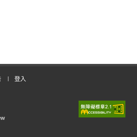
告
登入
ew