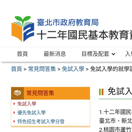
跳
至
主
要
內
容
首頁
最新消息
目標及配套
入
區
首頁
>
常見問答集
>
免試入學
>
免試入學的就學區
免試入
常見問答集
免試入學
1.十二年國
優先免試入學
臺北市、新北
特色招生考試入學分發
2.桃園市蘆