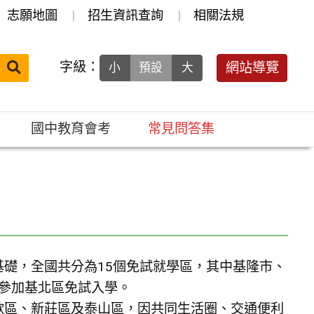
志願地圖
招生資訊查詢
相關法規
送出
字級：
網站導覽
小
預設
大
搜
尋：
國中教育會考
常見問答集
基礎，全國共分為15個免試就學區，其中基隆市、
可參加基北區免試入學。
歌區、新莊區及泰山區，因共同生活圈、交通便利