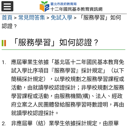
跳
至
選
首頁
>
常見問答集
>
免試入學
>
「服務學習」如何
單
主
認證 ?
要
內
「服務學習」如何認證 ?
容
區
應屆畢業生依據「基北區十二年國民基本教育免
試入學比序項目『服務學習』採計規定」（以下
簡稱採計規定），以學校規劃之服務學習課程或
活動，由就讀學校認證採計；非學校規劃之服務
學習課程或活動，由服務機關(構)、法人、經政
府立案之人民團體發給服務學習時數證明，再由
就讀學校認證採計。
非應屆畢（結）業學生依據採計規定，由原畢