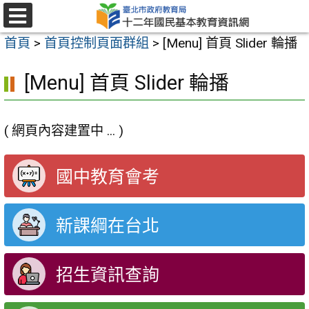
跳
至
選
首頁
>
首頁控制頁面群組
>
[Menu] 首頁 Slider 輪播
單
主
要
[Menu] 首頁 Slider 輪播
內
容
( 網頁內容建置中 ... )
區
國中教育會考
新課綱在台北
招生資訊查詢