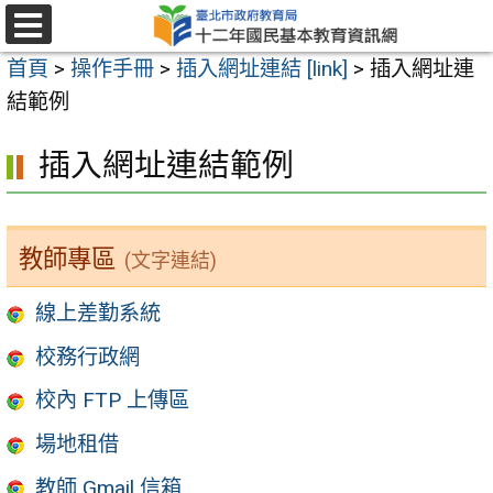
跳
至
選
首頁
>
操作手冊
>
插入網址連結 [link]
>
插入網址連
單
主
結範例
要
內
插入網址連結範例
容
區
教師專區
(文字連結)
線上差勤系統
校務行政網
校內 FTP 上傳區
場地租借
教師 Gmail 信箱