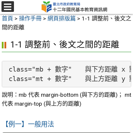
跳
至
選
首頁
>
操作手冊
>
網頁排版篇
>
1-1 調整前、後文之
單
主
間的距離
要
內
1-1 調整前、後文之間的距離
容
區
class="mb + 數字"　　與下方距離 x 點 
說明：mb 代表 margin-bottom (與下方的距離)； mt
代表 margin-top (與上方的距離)
【例一】一般用法