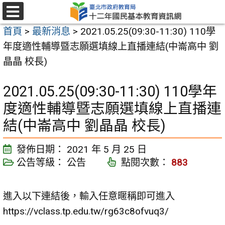
跳
至
選
首頁
>
最新消息
>
2021.05.25(09:30-11:30) 110學
單
主
年度適性輔導暨志願選填線上直播連結(中崙高中 劉
要
晶晶 校長)
內
容
2021.05.25(09:30-11:30) 110學年
區
度適性輔導暨志願選填線上直播連
結(中崙高中 劉晶晶 校長)
發佈日期：
2021 年 5 月 25 日
公告等級：
公告
點閱次數：
883
進入以下連結後，輸入任意暱稱即可進入
https://vclass.tp.edu.tw/rg63c8ofvuq3/