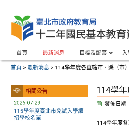
跳
至
主
要
內
容
首頁
最新消息
目標及配套
入
區
首頁
>
最新消息
>
114學年度各直轄市、縣（市
114學
相關公告
2026-07-29
發佈日期
115學年度臺北市免試入學續
招學校名單
114學年度