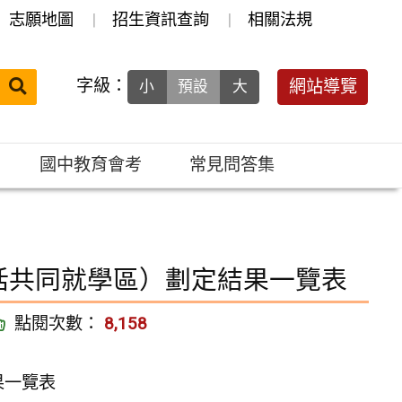
志願地圖
招生資訊查詢
相關法規
送出
字級：
網站導覽
小
預設
大
搜
尋：
國中教育會考
常見問答集
括共同就學區）劃定結果一覽表
點閱次數：
8,158
果一覽表