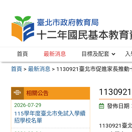
跳
至
主
要
內
容
首頁
最新消息
目標及配套
入
區
首頁
>
最新消息
>
1130921臺北市促進家長推
1130
相關公告
2026-07-29
發佈日期
115學年度臺北市免試入學續
招學校名單
113092