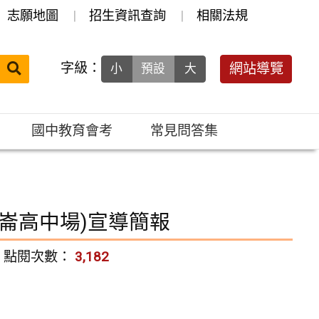
志願地圖
招生資訊查詢
相關法規
送出
字級：
網站導覽
小
預設
大
搜
尋：
國中教育會考
常見問答集
中崙高中場)宣導簡報
點閱次數：
3,182