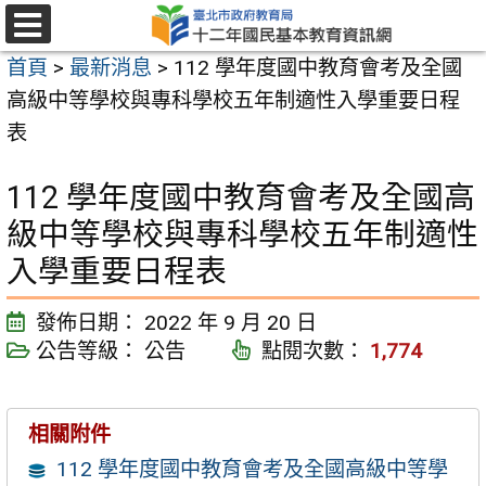
跳
至
選
首頁
>
最新消息
>
112 學年度國中教育會考及全國
單
主
高級中等學校與專科學校五年制適性入學重要日程
要
表
內
容
112 學年度國中教育會考及全國高
區
級中等學校與專科學校五年制適性
入學重要日程表
發佈日期：
2022 年 9 月 20 日
公告等級：
公告
點閱次數：
1,774
相關附件
112 學年度國中教育會考及全國高級中等學