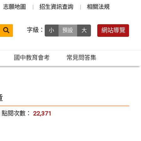
志願地圖
招生資訊查詢
相關法規
送出
字級：
網站導覽
小
預設
大
搜
尋：
國中教育會考
常見問答集
章
點閱次數：
22,371