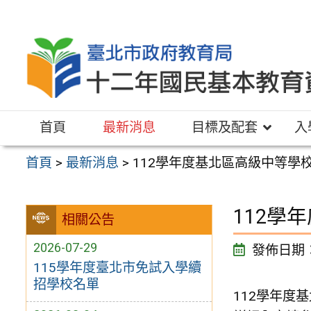
跳
至
主
要
內
容
首頁
最新消息
目標及配套
入
區
首頁
>
最新消息
>
112學年度基北區高級中等學
112學
相關公告
2026-07-29
發佈日期
115學年度臺北市免試入學續
招學校名單
112學年度