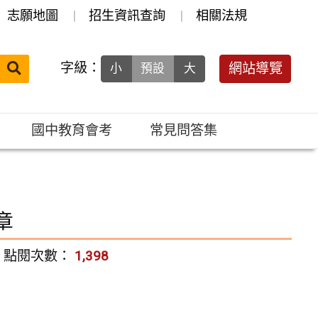
志願地圖
招生資訊查詢
相關法規
送出
字級：
網站導覽
小
預設
大
搜
尋：
國中教育會考
常見問答集
章
點閱次數：
1,398