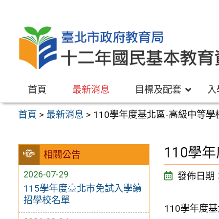
跳
至
主
要
內
容
首頁
最新消息
目標及配套
入
區
首頁
>
最新消息
>
110學年度基北區-高級中等
110學
相關公告
2026-07-29
發佈日期
115學年度臺北市免試入學續
招學校名單
110學年度