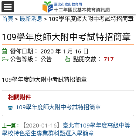
跳
至
選
首頁
>
最新消息
>
109學年度師大附中考試特招簡章
單
主
要
109學年度師大附中考試特招簡章
內
容
發佈日期：
2020 年 1 月 16 日
區
公告等級：
公告
點閱次數：
717
109學年度師大附中考試特招簡章
相關附件
109學年度師大附中考試特招簡章
【2020-01-16】
臺北市109學年度高級中等
學校特色招生專業群科甄選入學簡章