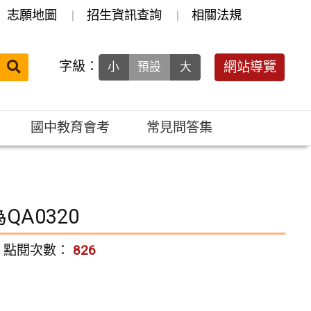
志願地圖
招生資訊查詢
相關法規
送出
字級：
網站導覽
小
預設
大
搜
尋：
國中教育會考
常見問答集
A0320
點閱次數：
826