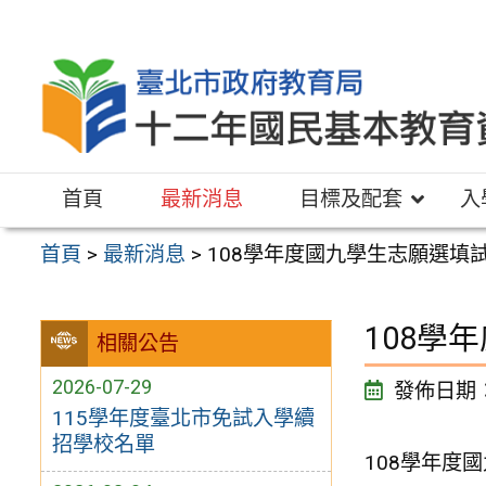
跳
至
主
要
內
容
首頁
最新消息
目標及配套
入
區
首頁
>
最新消息
>
108學年度國九學生志願選填試
108學
相關公告
2026-07-29
發佈日期
115學年度臺北市免試入學續
招學校名單
108學年度