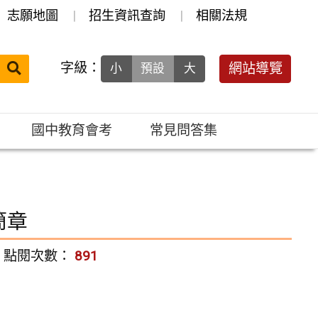
志願地圖
招生資訊查詢
相關法規
送出
字級：
網站導覽
小
預設
大
搜
尋：
國中教育會考
常見問答集
簡章
點閱次數：
891