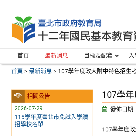
跳
至
主
要
內
容
首頁
最新消息
目標及配套
入
區
首頁
>
最新消息
>
107學年度政大附中特色招生
107學
相關公告
2026-07-29
發佈日期
115學年度臺北市免試入學續
招學校名單
107學年度