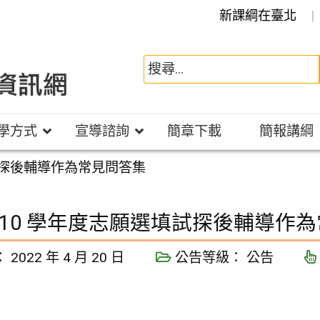
新課綱在臺北
學方式
宣導諮詢
簡章下載
簡報講綱
試探後輔導作為常見問答集
110 學年度志願選填試探後輔導作
：
2022 年 4 月 20 日
公告等級：
公告