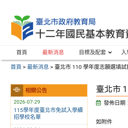
跳
至
主
要
內
容
首頁
最新消息
目標及配套
入
區
首頁
>
最新消息
>
臺北市 110 學年度志願選填
臺北市 
相關公告
2026-07-29
發佈日期
115學年度臺北市免試入學續
招學校名單
如附件