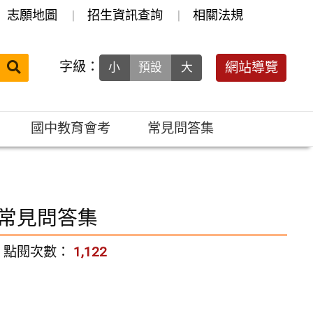
志願地圖
招生資訊查詢
相關法規
送出
字級：
網站導覽
小
預設
大
搜
尋：
國中教育會考
常見問答集
為常見問答集
點閱次數：
1,122