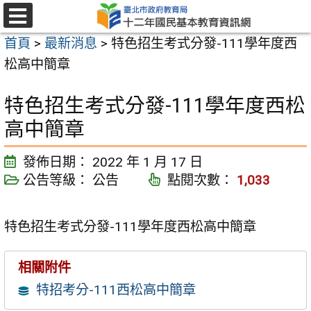
跳
至
選
首頁
>
最新消息
>
特色招生考式分發-111學年度西
單
主
松高中簡章
要
內
特色招生考式分發-111學年度西松
容
高中簡章
區
發佈日期：
2022 年 1 月 17 日
公告等級：
公告
點閱次數：
1,033
特色招生考式分發-111學年度西松高中簡章
相關附件
特招考分-111西松高中簡章