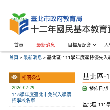
跳
至
主
要
內
容
首頁
最新消息
目標及配套
入
區
首頁
>
最新消息
>
基北區-111學年度產特優先入
基北區-
相關公告
2026-07-29
發佈日期
115學年度臺北市免試入學續
招學校名單
基北區-11