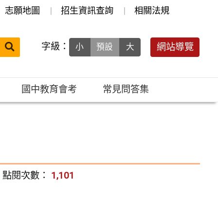
志願地圖
招生資訊查詢
相關法規
送出
字級：
網站導覽
小
預設
大
搜
尋：
國中教育會考
常見問答集
點閱次數：
1,101