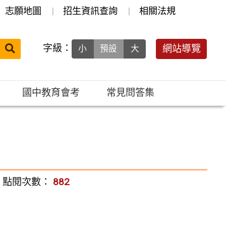
志願地圖
招生資訊查詢
相關法規
送出
字級：
網站導覽
小
預設
大
搜
尋：
國中教育會考
常見問答集
點閱次數：
882