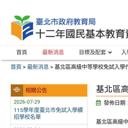
跳
至
主
要
內
容
首頁
最新消息
目標及配套
入
區
首頁
>
最新消息
>
基北區高級中等學校免試入學
基北區
相關公告
2026-07-29
發佈日期
115學年度臺北市免試入學續
招學校名單
基北區高級