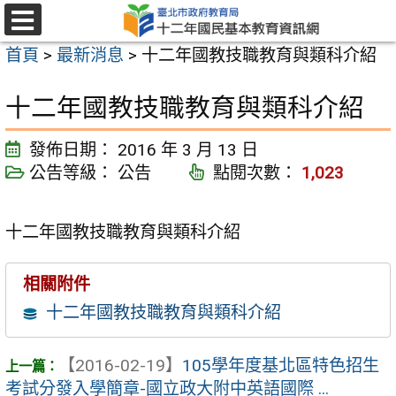
跳
至
選
首頁
>
最新消息
>
十二年國教技職教育與類科介紹
單
主
要
十二年國教技職教育與類科介紹
內
容
發佈日期：
2016 年 3 月 13 日
區
公告等級：
公告
點閱次數：
1,023
十二年國教技職教育與類科介紹
相關附件
十二年國教技職教育與類科介紹
【2016-02-19】
105學年度基北區特色招生
考試分發入學簡章-國立政大附中英語國際 ...