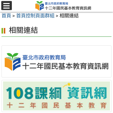
跳
至
選
首頁
>
首頁控制頁面群組
>
相關連結
單
主
要
相關連結
內
容
區