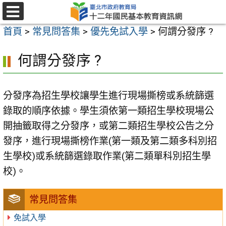
跳
至
選
首頁
>
常見問答集
>
優先免試入學
>
何謂分發序 ?
單
主
要
何謂分發序 ?
內
容
分發序為招生學校讓學生進行現場撕榜或系統篩選
區
錄取的順序依據。學生須依第一類招生學校現場公
開抽籤取得之分發序，或第二類招生學校公告之分
發序，進行現場撕榜作業(第一類及第二類多科別招
生學校)或系統篩選錄取作業(第二類單科別招生學
校)。
常見問答集
免試入學