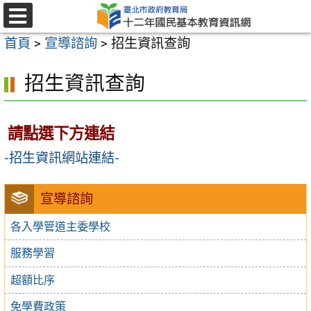
跳
至
選
首頁
>
宣導諮詢
>
招生資訊查詢
單
主
要
招生資訊查詢
內
容
請點選下方連結
區
-招生資訊網站連結-
宣導諮詢
各入學管道主委學校
服務學習
超額比序
免學費政策