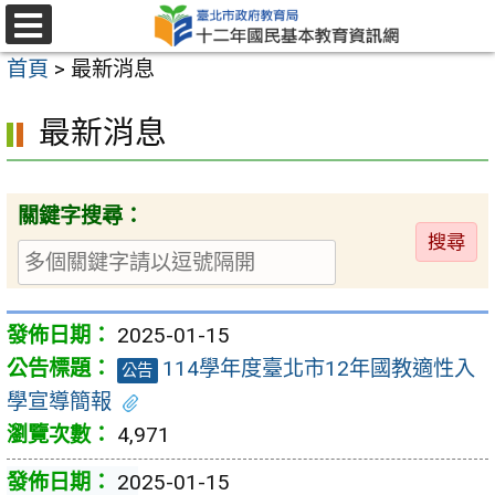
跳
至
選
首頁
>
最新消息
單
主
要
最新消息
內
容
區
關鍵字搜尋：
送
出
2025-01-15
114學年度臺北市12年國教適性入
公告
學宣導簡報
4,971
2025-01-15