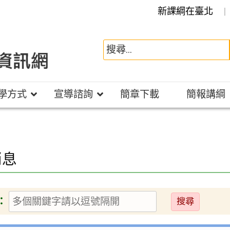
新課綱在臺北
學方式
宣導諮詢
簡章下載
簡報講綱
消息
送
：
出