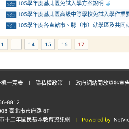
1
105學年度基北區免試入學方案說明
公告
7
105學年度基北區高級中等學校免試入學作業
公告
0
105學年度各直轄市、縣（市）就學區及共同
公告
1
...
14
15
16
17
Page
Page
Page
Page
Page
分機一覽表
隱私權政策
政府網站開放資料宣
6-8812
8 臺北市市府路 8F
市十二年國民基本教育資訊網
| Powered by
NetVi