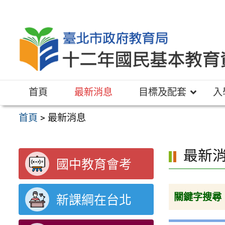
跳
至
主
要
內
容
首頁
最新消息
目標及配套
入
區
首頁
>
最新消息
最新
國中教育會考
關鍵字搜尋
新課綱在台北