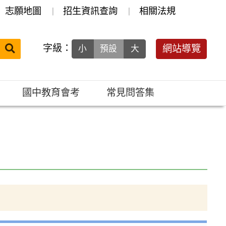
志願地圖
招生資訊查詢
相關法規
送出
字級：
網站導覽
小
預設
大
搜
尋：
國中教育會考
常見問答集