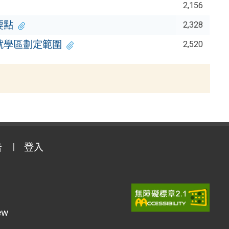
2,156
要點
2,328
就學區劃定範圍
2,520
告
登入
ew