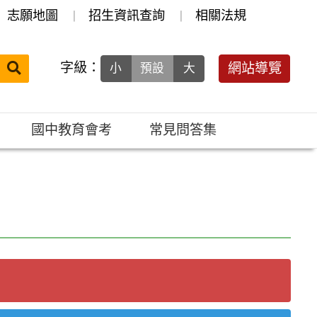
志願地圖
招生資訊查詢
相關法規
送出
字級：
網站導覽
小
預設
大
搜
尋：
國中教育會考
常見問答集