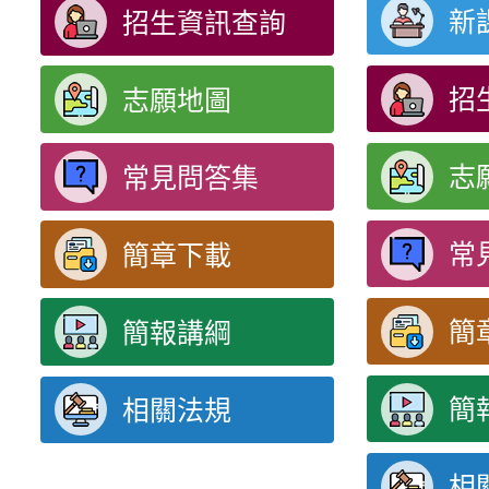
新
招生資訊查詢
招
志願地圖
志
常見問答集
常
簡章下載
簡
簡報講綱
簡
相關法規
相