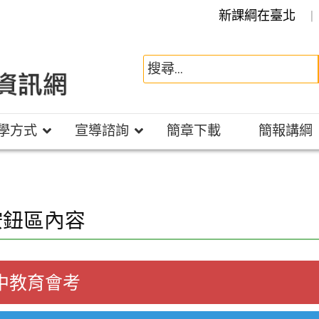
新課綱在臺北
學方式
宣導諮詢
簡章下載
簡報講綱
按鈕區內容
中教育會考