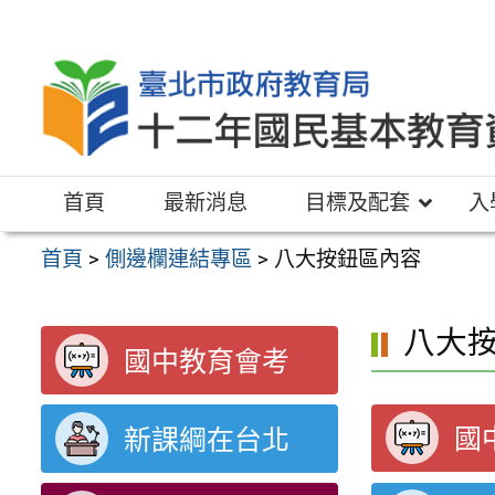
跳
至
主
要
內
容
首頁
最新消息
目標及配套
入
區
首頁
>
側邊欄連結專區
>
八大按鈕區內容
八大
國中教育會考
國
新課綱在台北