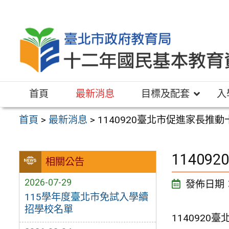
跳
至
主
要
內
容
首頁
最新消息
目標及配套
入
區
首頁
>
最新消息
>
1140920臺北市促進家長推
1140
相關公告
2026-07-29
發佈日期
115學年度臺北市免試入學續
招學校名單
114092