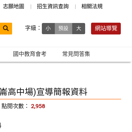
志願地圖
招生資訊查詢
相關法規
送出
字級：
網站導覽
小
預設
大
搜
尋：
國中教育會考
常見問答集
中崙高中場)宣導簡報資料
點閱次數：
2,958
料