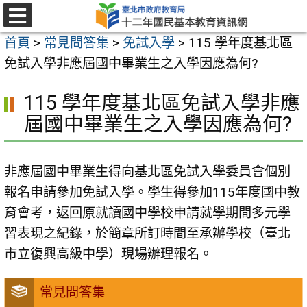
跳
至
選
首頁
>
常見問答集
>
免試入學
>
115 學年度基北區
單
主
免試入學非應屆國中畢業生之入學因應為何?
要
內
115 學年度基北區免試入學非應
容
屆國中畢業生之入學因應為何?
區
非應屆國中畢業生得向基北區免試入學委員會個別
報名申請參加免試入學。學生得參加115年度國中教
育會考，返回原就讀國中學校申請就學期間多元學
習表現之紀錄，於簡章所訂時間至承辦學校（臺北
市立復興高級中學）現場辦理報名。
常見問答集