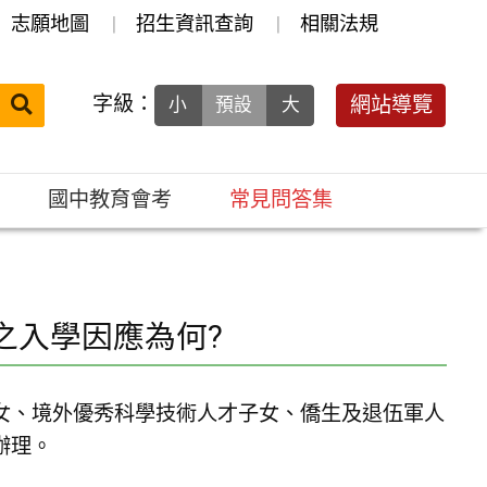
志願地圖
招生資訊查詢
相關法規
送出
字級：
網站導覽
小
預設
大
搜
尋：
國中教育會考
常見問答集
之入學因應為何?
女、境外優秀科學技術人才子女、僑生及退伍軍人
辦理。