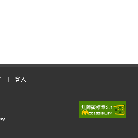
告
登入
ew