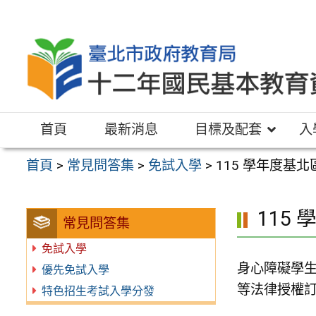
跳
至
主
要
內
容
首頁
最新消息
目標及配套
入
區
首頁
>
常見問答集
>
免試入學
>
115 學年度基
115
常見問答集
免試入學
身心障礙學
優先免試入學
等法律授權
特色招生考試入學分發