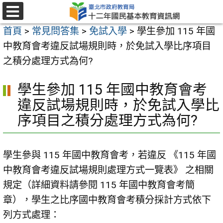
跳
至
選
首頁
>
常見問答集
>
免試入學
>
學生參加 115 年國
單
主
中教育會考違反試場規則時，於免試入學比序項目
要
之積分處理方式為何?
內
容
學生參加 115 年國中教育會考
區
違反試場規則時，於免試入學比
序項目之積分處理方式為何?
學生參與 115 年國中教育會考，若違反 《115 年國
中教育會考違反試場規則處理方式一覽表》 之相關
規定（詳細資料請參閱 115 年國中教育會考簡
章），學生之比序國中教育會考積分採計方式依下
列方式處理：