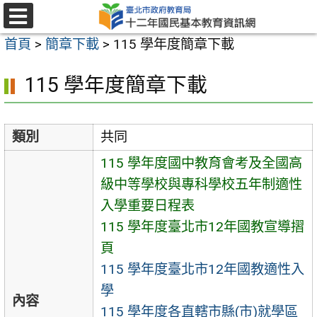
跳
至
選
首頁
>
簡章下載
>
115 學年度簡章下載
單
主
要
115 學年度簡章下載
內
容
區
類別
共同
115 學年度國中教育會考及全國高
級中等學校與專科學校五年制適性
入學重要日程表
115 學年度臺北市12年國教宣導摺
頁
115 學年度臺北市12年國教適性入
學
內容
115 學年度各直轄市縣(市)就學區